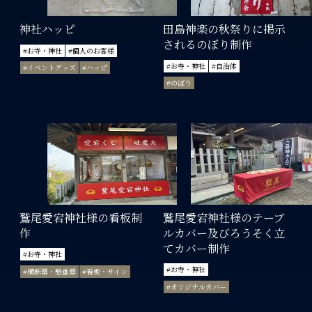
神社ハッピ
田島神楽の秋祭りに掲示
されるのぼり制作
#お寺・神社
#個人のお客様
#お寺・神社
#自治体
#イベントグッズ
#ハッピ
#のぼり
鷲尾愛宕神社様の看板制
鷲尾愛宕神社様のテーブ
作
ルカバー及びろうそく立
てカバー制作
#お寺・神社
#お寺・神社
#横断幕・懸垂幕
#看板・サイン
#オリジナルカバー