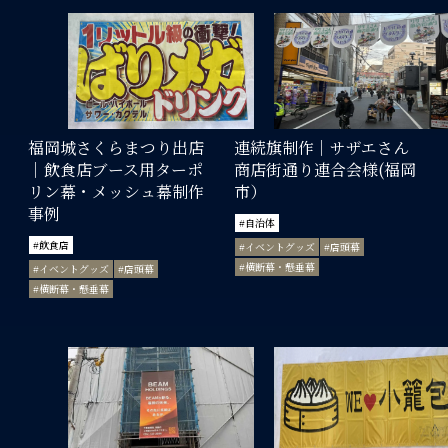
福岡城さくらまつり出店
連続旗制作｜サザエさん
｜飲食店ブース用ターポ
商店街通り連合会様(福岡
リン幕・メッシュ幕制作
市）
事例
#自治体
#飲食店
#イベントグッズ
#店頭幕
#横断幕・懸垂幕
#イベントグッズ
#店頭幕
#横断幕・懸垂幕