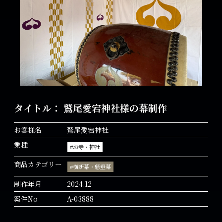
タイトル： 鷲尾愛宕神社様の幕制作
お客様名
鷲尾愛宕神社
業種
#お寺・神社
商品カテゴリー
#横断幕・懸垂幕
制作年月
2024.12
案件No
A-03888