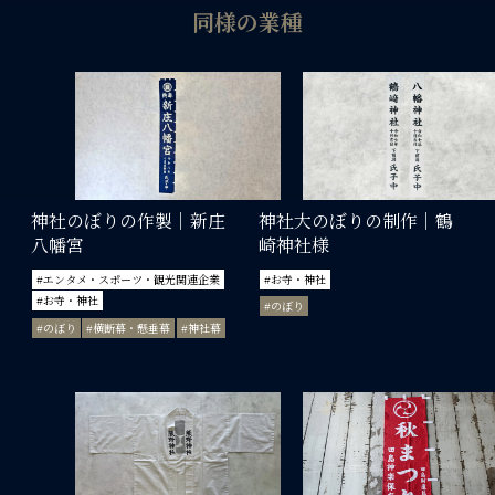
同様の業種
神社のぼりの作製｜新庄
神社大のぼりの制作｜鶴
八幡宮
崎神社様
#エンタメ・スポーツ・観光関連企業
#お寺・神社
#お寺・神社
#のぼり
#のぼり
#横断幕・懸垂幕
#神社幕