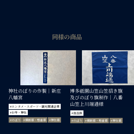
同様の商品
神社のぼりの作製｜新庄
博多祇園山笠山笠招き旗
八幡宮
及びのぼり旗制作｜八番
山笠上川端通様
#エンタメ・スポーツ・観光関連企業
#お寺・神社
#自治体
#のぼり
#横断幕・懸垂幕
#神社幕
#のぼり
#横断幕・懸垂幕
#神社幕