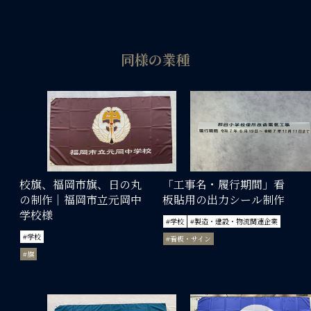
同様の業種
校旗、福岡市旗、日の丸
「工事名・履行期間」看
の制作｜福岡市立元岡中
板貼用の出力シール制作
学校様
#学校
#製造・建設・物流関連企業
#学校
#看板・サイン
#旗