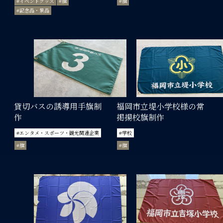
#イベントグッズ
#旗
#旗
#記念品・景品
貸切バスの誘導用手旗制
福岡市立堤小学校様の常
作
掲揚校旗制作
#エンタメ・スポーツ・観光関連企業
#学校
#旗
#旗