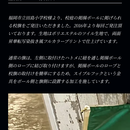
福岡市立田島小学校様より、校庭の掲揚ポールに掲げられ
る校旗をご発注いただきました。2016年より毎回ご発注頂
いております。生地はポリエステルのツイル生地で、両面
昇華転写染抜き風フルカラープリントで仕上げています。
通常の旗は、左側に取付けたハトメに紐を通し掲揚ポール
側のロープに結び取り付けますが、掲揚ポールのロープと
校旗の取付けを簡単にするため、スイブルフックという金
具をポール側と旗側に設置する加工を施しています。