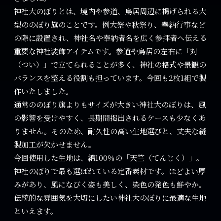
神社大のぼりとは、境内や参道、鳥居周辺に掲げられる大
型ののぼり旗のことです。例大祭や秋祭り、奉納行事など
の際に設置され、神社名や奉納者名を広く参拝者へ伝える
重要な神社装飾アイテムです。参道や鳥居の左右に「対
（つい）」で立てられることが多く、神社の格式や景観の
バランスを整える役割も担っています。今回も2枚1組で製
作いたしました。
通常ののぼり旗よりもサイズが大きい神社大のぼりは、風
の影響を受けやすく、長期間掲出されるケースも少なくあ
りません。そのため、耐久性の高い生地選びと、丈夫な縫
製加工が欠かせません。
今回使用した生地は、綿100％の「天竺（てんじく）」。
神社のぼりで最も選ばれている定番素材です。ほどよい厚
みがあり、風になびく姿も美しく、染色の発色も鮮やか。
伝統的な雰囲気を大切にしたい神社大のぼりに最適な生地
といえます。