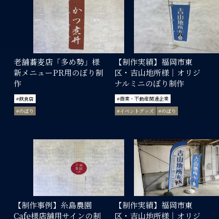
老舗蕎麦店「多め勢」様
【制作実績】福岡市東
新メニューPR用のぼり制
区・吉山地所様｜オリジ
作
ナルミニのぼり制作
#飲食店
#商業・不動産関連企業
#のぼり
#イベントグッズ
#のぼり
【制作事例】糸島農園
【制作実績】福岡市東
Cafe様店舗用サインの制
区・吉山地所様｜オリジ