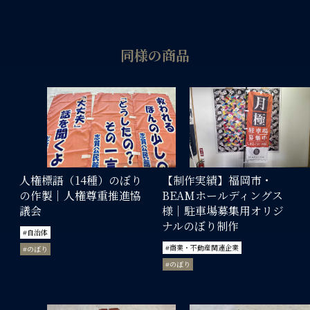
同様の商品
人権標語（14種）のぼり
【制作実績】福岡市・
の作製｜人権尊重推進協
BEAMホールディングス
議会
様｜駐車場募集用オリジ
ナルのぼり制作
#自治体
#商業・不動産関連企業
#のぼり
#のぼり