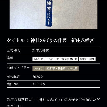
タイトル： 神社のぼりの作製｜新庄八幡宮
お客様名
新庄八幡宮
業種
#エンタメ・スポーツ・観光関連企業
#お寺・神社
商品カテゴリー
#のぼり
#横断幕・懸垂幕
#神社幕
制作年月
2026.2
案件No
A-06069
新庄八幡宮様より「神社大のぼり」の製作をご依頼いただ
きました。