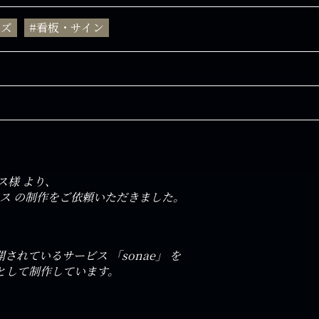
ッズ
#看板・サイン
ス様 より、
ロス の制作をご依頼いただきました。
れているサービス 「sonae」 を
として制作しています。