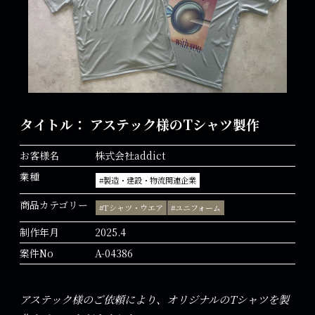
タイトル： アステック様のTシャツ製作
お客様名
株式会社addict
業種
#製造・建設・物流関連企業
商品カテゴリー
#Tシャツ・ウエア
#ユニフォーム
制作年月
2025.4
案件No
A-04386
アステック様のご依頼により、オリジナルのTシャツを製