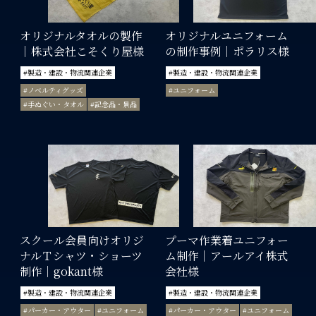
オリジナルタオルの製作
オリジナルユニフォーム
｜株式会社こそくり屋様
の制作事例｜ポラリス様
#製造・建設・物流関連企業
#製造・建設・物流関連企業
#ノベルティグッズ
#ユニフォーム
#手ぬぐい・タオル
#記念品・景品
スクール会員向けオリジ
プーマ作業着ユニフォー
ナルＴシャツ・ショーツ
ム制作｜アールアイ株式
制作｜gokant様
会社様
#製造・建設・物流関連企業
#製造・建設・物流関連企業
#パーカー・アウター
#ユニフォーム
#パーカー・アウター
#ユニフォーム