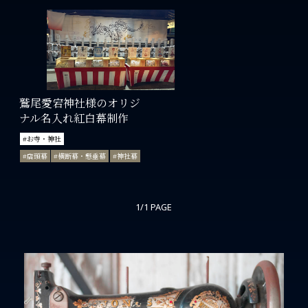
鷲尾愛宕神社様のオリジ
ナル名入れ紅白幕制作
#お寺・神社
#店頭幕
#横断幕・懸垂幕
#神社幕
1/1 PAGE