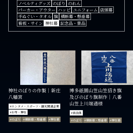
ノベルティグッズ
のぼり
のれん
パーカー・アウター
ハッピ
ユニフォーム
店頭幕
手ぬぐい・タオル
旗
横断幕・懸垂幕
看板・サイン
神社幕
記念品・景品
神社のぼりの作製｜新庄
博多祇園山笠山笠招き旗
八幡宮
及びのぼり旗制作｜八番
山笠上川端通様
#エンタメ・スポーツ・観光関連企業
#お寺・神社
#自治体
#のぼり
#横断幕・懸垂幕
#神社幕
#のぼり
#横断幕・懸垂幕
#神社幕